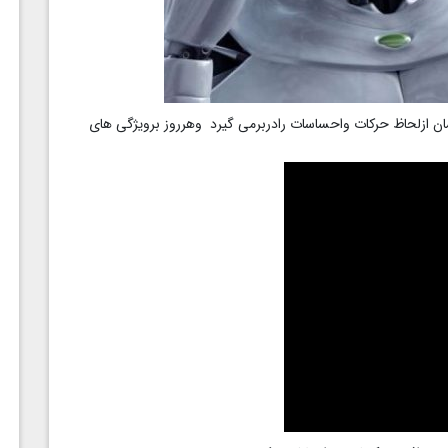
ان ازلحاظ حرکات واحساسات رادربرمی گیرد وهرروز برویژگی های