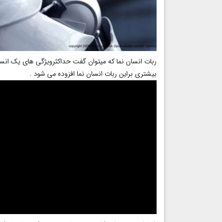
ربات انسان نما که میتوان گفت حداکثرویژگی های یک انس
بیشتری براین ربات انسان نما افزوده می شود .