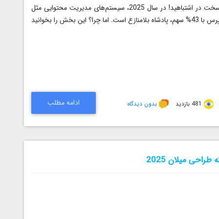
اگر فکر می‌کنید وردپرس فقط برای وبلاگ‌نویسی است، سخت در اشتباهید! در سال 2025، سیستم‌های مدیریت محتوایی مثل
Shopify و Joomla تنها 7% بازار را دارند، درحالی که وردپرس با 43% سهم، پادشاه بلامنازع است. اما چرا؟ این بخش را بخوانید
ادامه مطلب
481 بازدید
بدون دیدگاه
طراحی میلان 2025