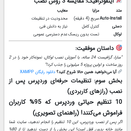
اینفوگرافیک: مقایسه 3 روش نصب
متد
مزایا
معایب
Auto-Install
سریع (4 دقیقه)
محدودیت در تنظیمات
دستی
کنترل کامل
نیاز به دانش فنی
لوکال
تست بدون ریسک
عدم دسترسی عمومی
داستان موفقیت:
“سارا، گرافیست 24 ساله، با آموزش نصب لوکال، نمونه‌کار خود را در 2
روز ساخت و اولین پروژه 5 میلیونی را جذب کرد!”
آیا می‌خواهید همین حالا شروع کنید؟
دانلود رایگان XAMPP
بخش سوم: تنظیمات حرفه‌ای وردپرس پس از
نصب (رازهای کاربردی)
10 تنظیم حیاتی وردپرس که 95% کاربران
فراموش می‌کنند! (راهنمای تصویری)
اگر پس از نصب وردپرس، این 10 تنظیم را انجام ندهید، سایت شما
مانند خانه بدون قفل است! این بخش را از دست ندهید تا از 80%