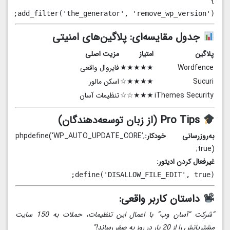
add_filter('the_generator', 'remove_wp_version');
جدول مقایسه‌ای: پلاگین‌های امنیتی
پلاگین
امتیاز
مزیت اصلی
Wordfence
★★★★★
فایروال واقعی
Sucuri
★★★★☆
اسکن مالور
iThemes Security
★★★☆☆
تنظیمات آسان
Pro Tips (از زبان توسعه‌دهندگان)
به‌روزرسانی خودکار:
phpdefine(‘WP_AUTO_UPDATE_CORE’,
true);
غیرفعال کردن ادیتور:
define('DISALLOW_FILE_EDIT', true);
داستان کاربر واقعی:
“شرکت “آسان وب” با اعمال این تنظیمات، حملات به 150 سایت
مشتریانش را از 20 بار در روز به صفر رساند!”