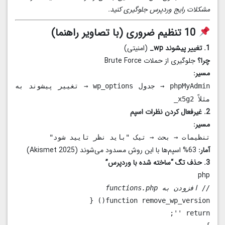
مشکلات رایج وردپرس جلوگیری کنید.
10 تنظیم ضروری (با تصاویر راهنما)
1. تغییر پیشوند wp_
(امنیتی)
چرا؟
جلوگیری از حملات Brute Force
مسیر:
phpMyAdmin → جدول wp_options → تغییر پیشوند به
مثلاً x5g2_
2. غیرفعال کردن نظرات اسپم
مسیر:
تنظیمات → بحث → تیک "باید نظر تایید شود"
آمار:
63% اسپم‌ها با این روش مسدود می‌شوند (Akismet 2025)
3. حذف تگ “ساخته شده با وردپرس”
php
// افزودن به functions.php