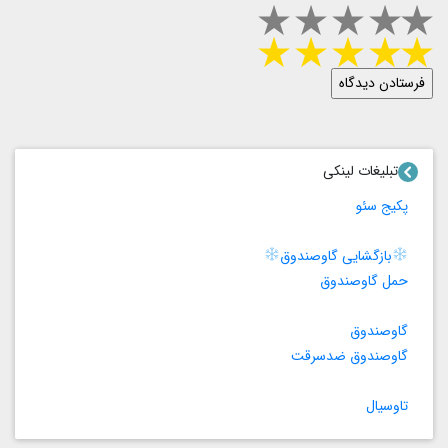
تبلیغات لینکی
پکیج سئو
بازگشایی گاوصندوق
حمل گاوصندوق
گاوصندوق
گاوصندوق ضدسرقت
تاوسیال