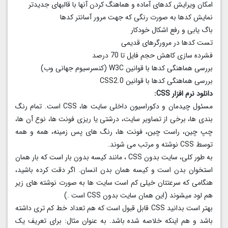
امکان ویرایش کدهای آماده و هماهنگ کردن آنها با قالبهای جدیدتر
نمایش کدها به صورت رنگی که جهت مرور آسانتر کدها
باگ یابی و رفع اشکال خودکار
تست کدها در مرورگرهای قدیمی
فشرده سازی کاهش حجم فایل تا 70 درصد
بررسی هماهنگی کدها با قوانین W3C (کنسرسیوم جهانی وب)
بررسی هماهنگی کدها با قوانین CSS2.0
دانلود نرم افزار CSS:
مسئول چیدمان و دکوراسیون داخلی سایت ها، CSS است. تمام رنگ
بندی ها، برخی از تصاویر سایت، درشتی یا ریزی فونت ها، نوع آن ها،
چپ چین، راست چین، فونت ها، رنگ های پس زمینه، همه و همه
توسط CSS نوشته و مرتب می شوند.
به طور کلی، سایت بدون CSS ، مانند کیسه بدون بار است که بار همان
استخوان بدن است و کیسه همان بدن انسان. اگر دقت کرده باشید،
هنگامی که سرعتتان خیلی کم است سایت ها به صورت نوشته های زیر
هم لود میشوند (این همان سایت بدون CSS است .)
بهتر است بدانید CSS قابل قبول است که هم تعداد خط کم تری داشته
باشد و هم اینکه خلاصه شده باشد. به عنوان مثال: برای تعریف یک