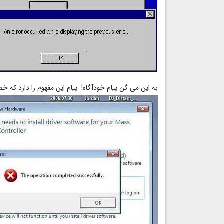
به این می گن پیام خودآگاه! پیام این مفهوم را دارد که 