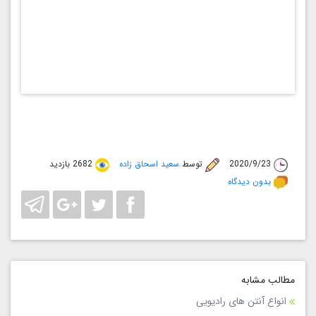
×
با کلیک بر روی لینک آن را دانلود کنید اگر چنانچه مشکلی در دانلود
وجود داشت آنرا از طریق پیام رسان ها به ما (
09156581492
) اطلاع
دهید
بستن
2020/9/23
توسط
سعید اسحاق زاده
2682 بازدید
بدون دیدگاه
مطالب مشابه
انواع آنتن های رادیویی