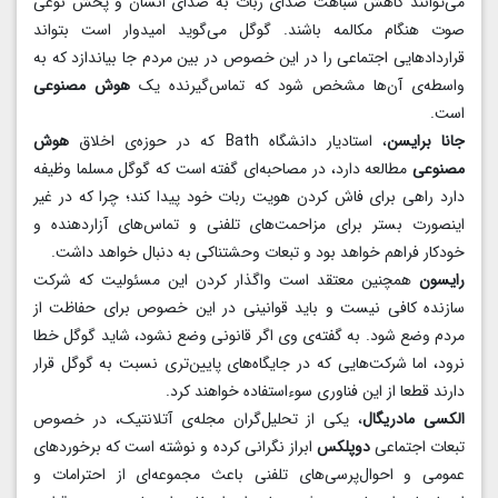
می‌توانند کاهش شباهت صدای ربات به صدای انسان و پخش نوعی
صوت هنگام مکالمه باشند. گوگل می‌گوید امیدوار است بتواند
قراردادهایی اجتماعی را در این خصوص در بین مردم جا بیاندازد که به
واسطه‌ی آن‌ها مشخص شود که تماس‌گیرنده یک
هوش مصنوعی
است.
جانا برایسن
، استادیار دانشگاه Bath که در حوزه‌ی اخلاق
هوش
مصنوعی
مطالعه دارد، در مصاحبه‌ای گفته است که گوگل مسلما وظیفه
دارد راهی برای فاش کردن هویت ربات خود پیدا کند؛ چرا که در غیر
اینصورت بستر برای مزاحمت‌های تلفنی و تماس‌های آزاردهنده و
خودکار فراهم خواهد بود و تبعات وحشتناکی به دنبال خواهد داشت.
رایسون
همچنین معتقد است واگذار کردن این مسئولیت که شرکت
سازنده کافی نیست و باید قوانینی در این خصوص برای حفاظت از
مردم وضع شود. به گفته‌ی وی اگر قانونی وضع نشود، شاید گوگل خطا
نرود، اما شرکت‌هایی که در جایگاه‌های پایین‌تری نسبت به گوگل قرار
دارند قطعا از این فناوری سوء‌استفاده خواهند کرد.
الکسی مادریگال
، یکی از تحلیل‌گران مجله‌ی آتلانتیک، در خصوص
تبعات اجتماعی
دوپلکس
ابراز نگرانی کرده و نوشته است که برخوردهای
عمومی و احوال‌پرسی‌های تلفنی باعث مجموعه‌ای از احترامات و