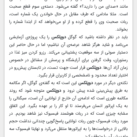
مانند «صدای من را دارید؟» گفته می‌شود. دسته‌ی سوم قطع صحبت
است. مثلا مادامی که طرف مقابل در حال خواندن یک شماره است،
ربات صحبت وی را قطع کرده و از او می‌خواهد که از ابتدا شماره را
بخواند.
باید در نظر داشته باشید که گوگل
دوپلکس
را یک پروژه‌ی آزمایشی
می‌نامد و شاید هرگز شاهد عرضه‌ی آن نباشیم؛ اما در حال حاضر این
دستیار صوتی از سه موقعیت پشتیبانی می‌کند. رزرو کردن میز غذا در
رستوران، وقت گرفتن برای آرایشگاه و پرسش از مشاغل در خصوص
زمان آزاد آن‌ها.
دوپلکس
قرار است جهت تست، در تابستان پیش‌رو در
اختیار تعداد محدود و نامشخصی از کاربران قرار بگیرد.
نکته‌ی دیگر در مورد
دوپلکس
این است که به گفته‌ی گوگل، اگر مکالمه
به طرق پیش‌بینی شده پیش نرود و
دوپلکس
متوجه شود که روند
مکالمه طوری است که ادامه‌ی آن خارج از توانایی آن است، سیگنالی را
به یک اپراتور انسان می‌فرستد تا او کار را بر عهده بگیرد. این اتفاق
مشابه چیزی است که در ربات هوشمند فیسبوک نیز شاهد بودیم. در
مورد ربات فیسبوک چون ربات توانایی پاسخ‌گویی چندانی نداشت حجم
بالایی از درخواست‌ها را به اپراتورها منتقل می‌کرد و نهایتا فیسبوک سه
ماه پیش آن را متوقف کرد.