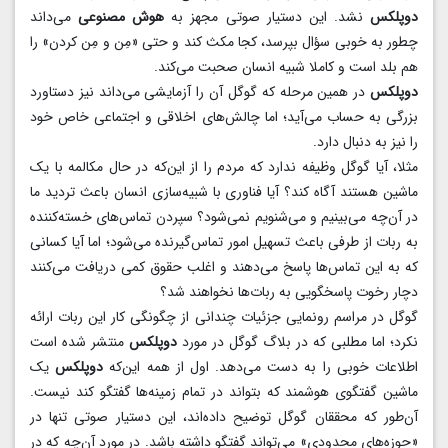
دوپلکس
نشد. این دستیار صوتی مجهز به
هوش مصنوعی
می‌داند
چطور به خوبی سؤال بپرسد، کجا مکث کند و حتی «مِن و مِن کردن» را
هم بلد است و کاملا شبیه انسان صحبت می‌کند.
دوپلکس
در همین مرحله که گوگل آن را آزمایشی می‌داند نیز دستاورد
بزرگی به حساب می‌آید؛ اما چالش‌های اخلاقی و اجتماعی خاص خود
را نیز به دنبال دارد.
مثلا، آیا گوگل وظیفه ندارد که مردم را از این‌که در حال مکالمه با یک
ماشین هستند آگاه کند؟ آیا فناوری با شبیه‌سازی انسان باعث تردید ما
در آن‌چه می‌بینیم و می‌شنویم نمی‌شود؟ سپردن تماس‌های خسته‌کننده
به ربات از طرفی باعث تسهیل امور تماس‌گیرنده می‌شود؛ اما آیا کسانی
که به این تماس‌ها پاسخ می‌دهند و اغلب حقوق کمی دریافت می‌کنند
دچار رخوت پاسخگویی به ربات‌ها نخواهند شد؟
گوگل در مراسم رونمایی جزئیات چندانی از چگونگی کار این ربات ارائه
نکرد؛ اما مطلبی که در بلاگ گوگل در مورد
دوپلکس
منتشر شده است
اطلاعات خوبی را به دست می‌دهد. اول از همه این‌که
دوپلکس
یک
ماشین گفتگوی هوشمند که بتواند در تمام زمینه‌ها گفتگو کند نیست.
آن‌طور که محققان گوگل توضیح داده‌اند، این دستیار صوتی تنها در
«حوزه‌های محدودی» می‌تواند گفتگو داشته باشد. در مورد آن‌چه که در