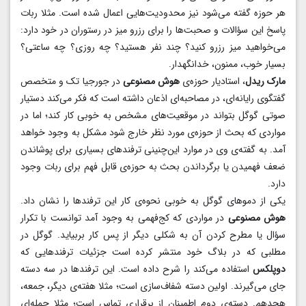
هر حوزه گفته می‌شود نیز محدودیت‌هایی اعمال شده است. مثلا ربات
پاسخ این سؤالات و صحبت‌ها را برای رزرو میز در رستوران در خود دارد:
می‌خواهید میز رزرو کنید؟ چند نفر هستید؟ چه روزی؟ چه ساعتی؟
بسیار خوب، ممنون، خدانگهدار.
مارک ریدل
، استادیار حوزه‌ی
هوش مصنوعی
در جورجیا تک و متخصص
گفتگوی رایانه‌ای، در مصاحبه‌ای اذعان داشته است که فکر می‌کند دستیار
صوتی گوگل بتواند در موقعیت‌های مشخص به خوبی کار کند؛ اما در
مواردی که بحث از حوزه‌ی مورد نظر خارج شود مشکل به وجود خواهد
آمد. به گفته‌ی وی در موارد این‌چنینی ترفندهای بسیاری برای پوشاندن
ضعف فهمیدن یا برگرداندن بحث به حوزه‌ی قابل فهم برای ربات وجود
دارد.
یکی از دموهای گوگل به خوبی نحوه‌ی کار این ترفندها را نشان داد.
هوش مصنوعی
در مواردی که کج‌فهمی به وجود آمد توانست با تکرار
سؤال یا مطرح کردن آن به شکلی دیگر از پس کار بربیاید. گوگل در
مطلبی که در بلاگ خود منتشر کرده است جزئیات ترفندهایی که
دوپلکس
استفاده می‌کند را شرح داده است. این ترفندها در سه دسته‌
جای می‌گیرند. اولین دسته شفاف‌سازی است؛ مثلا هفته‌ی دیگر، جمعه،
هجدهم. دسته‌ی دوم اطمینان از برقراری تماس است؛ مثلا جمله‌ای