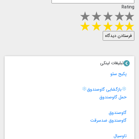
Rating
تبلیغات لینکی
پکیج سئو
بازگشایی گاوصندوق
حمل گاوصندوق
گاوصندوق
گاوصندوق ضدسرقت
تاوسیال