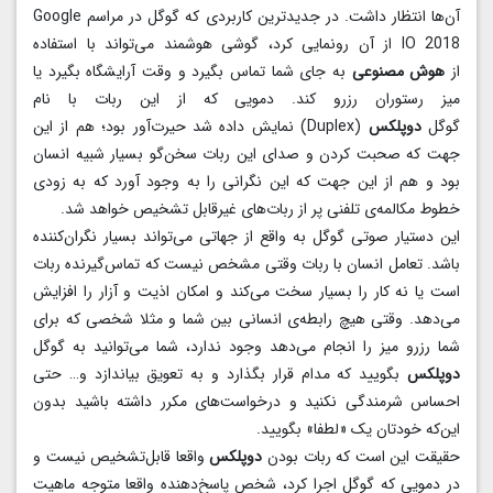
آن‌ها انتظار داشت. در جدیدترین کاربردی که گوگل در مراسم Google
IO 2018 از آن رونمایی کرد، گوشی هوشمند می‌تواند با استفاده
از
هوش مصنوعی
به جای شما تماس بگیرد و وقت آرایشگاه بگیرد یا
میز رستوران رزرو کند. دمویی که از این ربات با نام
گوگل
دوپلکس
(Duplex) نمایش داده شد حیرت‌آور بود؛ هم از این
جهت که صحبت کردن و صدای این ربات سخن‌گو بسیار شبیه انسان
بود و هم از این جهت که این نگرانی را به وجود آورد که به زودی
خطوط مکالمه‌ی تلفنی پر از ربات‌های غیرقابل تشخیص خواهد شد.
این دستیار صوتی گوگل به واقع از جهاتی می‌تواند بسیار نگران‌کننده
باشد. تعامل انسان با ربات وقتی مشخص نیست که تماس‌گیرنده ربات
است یا نه کار را بسیار سخت می‌کند و امکان اذیت و آزار را افزایش
می‌دهد. وقتی هیچ رابطه‌ی انسانی بین شما و مثلا شخصی که برای
شما رزرو میز را انجام می‌دهد وجود ندارد، شما می‌توانید به گوگل
دوپلکس
بگویید که مدام قرار بگذارد و به تعویق بیاندازد و… حتی
احساس شرمندگی نکنید و درخواست‌های مکرر داشته باشید بدون
این‌که خودتان یک «لطفا» بگویید.
حقیقت این است که ربات بودن
دوپلکس
واقعا قابل‌تشخیص نیست و
در دمویی که گوگل اجرا کرد، شخص پاسخ‌دهنده واقعا متوجه ماهیت