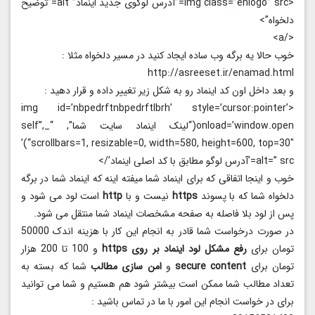
<img class=”enlogo” src=”آدرس لوگوی جدید اینماد” alt=”توضیح
دلخواه”>
</a>
خوب حالا یه برگه وب ساده ایجاد کنید در مسیر دلخواه مثلا :
http://asreeset.ir/enamad.html
و بعد داخل اون کد اینماد رو به شکل زیر تغییر داده و قرار دهید :
<img id=’nbpedrftnbpedrftlbrh’ style=’cursor:pointer’
onload=’window.open(“لینک اینماد سایت شما”, “_self”,
“scrollbars=1, resizable=0, width=580, height=600, top=30″)’
alt=” src=’آدرس لوگو مطابق با کد اصلی اینماد’/>
خوب و اینجا اتفاقی که برای اینماد شما میفته اینه که اینماد شما در برگه
دلخواه شما که با پسوند
https
نیست و با
http
است لود می شود و
پس از لود بلا فاصله به صفحه مشخصات اینماد شما منتقل می شود.
در صورت درخواست شما قادر به انجام این کار با هزینه اندک 50000
تومان برای
رفع مشکل لود اینماد بر روی https
و 100 تا 200 هزار
تومان برای
secure content
و
امن سازی مطالب
شما که بسته به
تعداد مطالب شما ممکن است بیشتر شود هم هستیم و شما می توانید
برای در خواست انجام این امور با ما در تماس باشید :