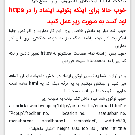
صفحات به
http
لینک دادین که میتونید آن را اصلاح کنید.
خوب حالا برای اینکه بتونید اینماد را در https
لود کنید به صورت زیر عمل کنید
خوب شما نیاز به دانش خاصی برای این کار ندارید و اگر کمی جاوا
اسکریپت کار کرده باشید دیگه نیاز به هزینه هنگفتی برای این کار
ندارین
خوب پس از اینکه تمام صفحات سایتتونو به
https
تغییر دادین و تکه
کد زیر را به .htaccess سایت افزودین :
و در نهایت شما یه تصویر لوگوی اینماد در بخش دلخواه سایتتان اضافه
می کنید و لینکش میکنیم به یه برگه دیگه که یه html ساده است
حاوی اسکریپت تغییر یافته اینماد شما.
خوب لوگوی شما میره داخل تگ لینک به صورت زیر :
<a onclick=’window.open(“http://asreeset.ir/enamad.html”,
“Popup”,”toolbar=no, location=no, statusbar=no,
menubar=no, scrollbars=1, resizable=0, width=580,
height=600, top=30″)’ href=”#” title=”عنوان دلخواه”>