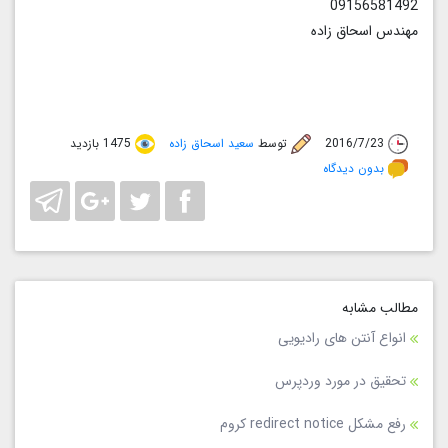
09156581492
مهندس اسحاق زاده
2016/7/23
توسط
سعید اسحاق زاده
1475 بازدید
بدون دیدگاه
مطالب مشابه
انواع آنتن های رادیویی
تحقیق در مورد وردپرس
رفع مشکل redirect notice کروم