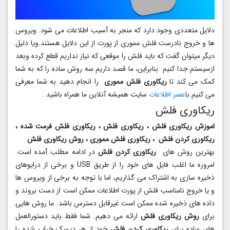
دلایل متعددی وجود دارد که منجر به آسیب اطلاعات می شود. ویروس
ها و خروج نادرست فلش مموری از پورت از این دلایل هستند.ویا دلیل
دیگر میتوان گفت که باید فلش را موقعی که نیاز نداریم قطع کرده وبعد
ازسیستم جدا کنیم بنابراین، ما قصد داریم سه روش ساده را که به شما
کمک می کند تا
ریکاوری فلش مموری
را انجام دهید به شما معرفی
می کنیم.با
عصر اطلاعات
سایت همیشه آنلاین ما همراه باشید .
ریکاوری فلش
اموزش ریکاوری فلش ، ریکاوری فلش ، ریکاوری فلش فرمت شده ،
ریکاوری کردن فلش ، ریکاوری فلش مموری ، روش ریکاوری فلش
بهترین روش های
ریکاوری کردن فلش
در ادامه مطلب آمده است.
امروزه ما اغلب فایل های خود را از طریق USB و برخی از درایوهای
ذخیره سازی به اشتراک می گذاریم، اما با توجه به برخی از ویروس ها
و یا خروج نامناسب فلش از پورت اطلاعات ممکن است از دست بروند و
داده های ذخیره شده ممکن است غیرقابل دسترس باشد. ما روش هایی
برای
روش ریکاوری فلش
ارائه می دهیم. شما فقط باید دستورالعمل
های ساده برای
ریکاوری کردن فلش
خود از هر دیسک خراب شده را