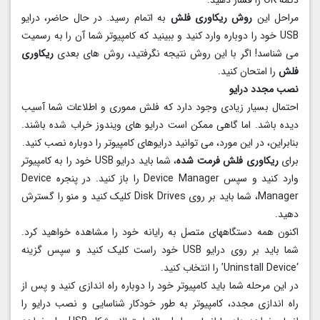
دکمه OK را فشار دهید.
مراحل این
روش ریکاوری فلش
به اتمام رسید. در حال حاضر، درایو
USB خود را دوباره وارد کنید و ببینید که کامپیوتر شما آن را به رسمیت
می شناسد! اگر با این روش نتیجه نگرفتید، روش های بعدی
ریکاوری
فلش
را امتحان کنید.
نصب مجدد درایو
احتمال بسیار زیادی وجود دارد که فلش مموری و اطلاعات شما آسیب
دیده باشد. اما گاهی ممکن است درایو های ویندوز خراب شده باشند.
بنابراین، در این مورد، می توانید درایوهای کامپیوتر را دوباره نصب کنید.
برای
ریکاوری فلش فرمت شده
، شما باید درایو USB خود را به کامپیوتر
وارد کنید و سپس Device Manager را باز کنید. در پنجره Device
Manager، شما باید بر روی Disk Drives کلیک کنید و منو را گسترش
دهید.
اکنون همه دستگاههای متصل به رایانه خود را مشاهده خواهید کرد.
شما باید بر روی درایو USB خود راست کلیک کنید و سپس گزینه
‘Uninstall Device’ را انتخاب کنید.
در این مرحله شما باید کامپیوتر خود را دوباره راه اندازی کنید و پس از
راه اندازی مجدد، کامپیوتر به طور خودکار شناسایی و نصب درایو را