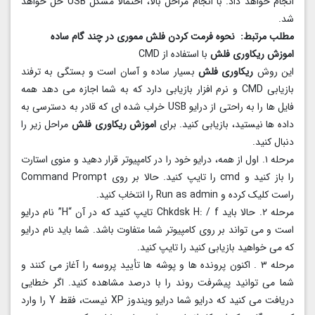
انجام خواهد داد. با انجام مراحل بالا، احتمالا مشکل USB حل خواهد
شد.
مطلب مرتبط:
نحوه فرمت کردن فلش مموری در چند گام ساده
اموزش ریکاوری فلش
با استفاده از CMD
این روش
ریکاوری فلش
بسیار ساده و آسان است و بستگی به ترفند
بازیابی CMD و نرم افزار بازیابی دارد که به شما اجازه می دهد همه
فایل ها را به راحتی از درایو USB خراب شده ای که قادر به دسترسی به
داده ها نیستید، بازیابی کنید. برای
اموزش ریکاوری فلش
مراحل زیر را
دنبال کنید.
مرحله ۱. اول از همه، درایو خود را در کامپیوتر قرار دهید و منوی استارت
را باز کنید و cmd را تایپ کنید. حالا بر روی Command Prompt
راست کلیک کرده و Run as admin را انتخاب کنید.
مرحله ۲. حالا باید Chkdsk H: / f تایپ کنید که در آن “H” نام درایو
است و می تواند بر روی کامپیوتر شما متفاوت باشد. شما باید نام درایو
که می خواهید بازیابی کنید را تایپ کنید.
مرحله ۳ . اکنون پرونده ها و پوشه ها تأیید پروسه را آغاز می کنند و
شما می توانید پیشرفت روند را با درصد مشاهده کنید. اگر خطایی
دریافت می کنید که درایو شما درایو ویندوز XP نیست، فقط Y را وارد