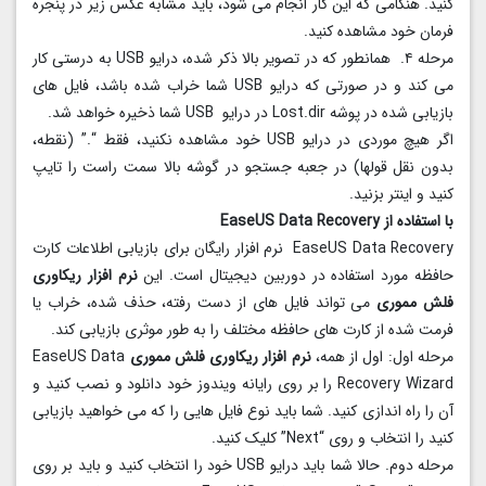
کنید. هنگامی که این کار انجام می شود، باید مشابه عکس زیر در پنجره
فرمان خود مشاهده کنید.
مرحله ۴. همانطور که در تصویر بالا ذکر شده، درایو USB به درستی کار
می کند و در صورتی که درایو USB شما خراب شده باشد، فایل های
بازیابی شده در پوشه Lost.dir در درایو USB شما ذخیره خواهد شد.
اگر هیچ موردی در درایو USB خود مشاهده نکنید، فقط “.” (نقطه،
بدون نقل قولها) در جعبه جستجو در گوشه بالا سمت راست را تایپ
کنید و اینتر بزنید.
با استفاده از EaseUS Data Recovery
EaseUS Data Recovery نرم افزار رایگان برای بازیابی اطلاعات کارت
حافظه مورد استفاده در دوربین دیجیتال است. این
نرم افزار ریکاوری
فلش مموری
می تواند فایل های از دست رفته، حذف شده، خراب یا
فرمت شده از کارت های حافظه مختلف را به طور موثری بازیابی کند.
مرحله اول: اول از همه،
نرم افزار ریکاوری فلش مموری
EaseUS Data
Recovery Wizard را بر روی رایانه ویندوز خود دانلود و نصب کنید و
آن را راه اندازی کنید. شما باید نوع فایل هایی را که می خواهید بازیابی
کنید را انتخاب و روی “Next” کلیک کنید.
مرحله دوم. حالا شما باید درایو USB خود را انتخاب کنید و باید بر روی