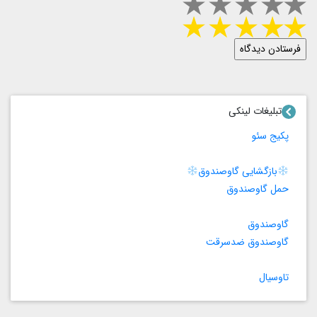
تبلیغات لینکی
پکیج سئو
بازگشایی گاوصندوق
حمل گاوصندوق
گاوصندوق
گاوصندوق ضدسرقت
تاوسیال