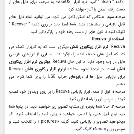
دکمه ” Scan ” کنید. نرم افزار EaseUS به سرعت برای فایل های از
دست رفته اسکن را آغاز خواهد کرد.
مرحله سوم. هنگامی که اسکن کامل می شود، می توانید تمام فایل های
قابل بازیابی را مشاهده کنید. شما فقط باید بر روی دکمه ” Recover ”
کلیک کنید تا فایل های از دست رفته خود را بازگردانی کنید.
استفاده از Recuva
Recuva
نرم افزار ریکاوری فلش
دیگری است که به کاربران کمک می
کند که فایل های حذف شده را بازگردانند. بسیاری از ابزارهای بازیابی
فایل در وب وجود دارد. با این حال،Recuva
بهترین نرم افزار ریکاوری
فلش
است. در اینجا نحوه استفاده از
نرم افزار ریکاوری فلش
Recuva
برای بازیابی فایل ها از درایوهای خراب USB را برای شما شرح می
دهیم.
مرحله ۱. اول از همه، ابزار بازیابی Recuva را بر روی ویندوز خود نصب
کرده و سپس آن را راه اندازی کنید.
مرحله ۲: حالا شما پنجره ای مشابه تصویر زیر خواهید دید. در اینجا شما
باید نوع فایل هایی را که می خواهید بازیابی کنید را انتخاب کنید. اگر
میخواهید تصاویر را بازیابی کنید، گزینه «pictures » را انتخاب کنید و
سپس روی «Next» کلیک کنید.