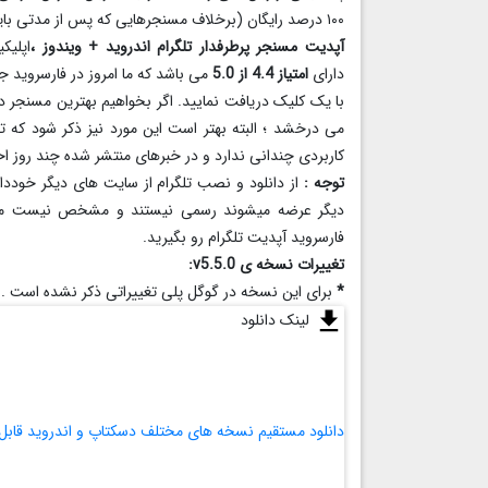
۱۰۰ درصد رایگان (برخلاف مسنجرهایی که پس از مدتی باید هزینه ای پرداخت شود)
آپدیت مسنجر پرطرفدار تلگرام اندروید + ویندوز ،
اپلی
دارای
امتیاز 4.4 از 5.0
می باشد که ما امروز در فارسروید جد
با یک کلیک دریافت نمایید. اگر بخواهیم بهترین مسنجر د
می درخشد ؛ البته بهتر است این مورد نیز ذکر شود که تلگ
کاربردی چندانی ندارد و در خبرهای منتشر شده چند روز
توجه :
از دانلود و نصب تلگرام از سایت های دیگر خود
دیگر عرضه میشوند رسمی نیستند و مشخص نیست منبع آ
فارسروید آپدیت تلگرام رو بگیرید.
تغییرات نسخه ی v5.5.0
:
*
برای این نسخه در گوگل پلی تغییراتی ذکر نشده است .
لینک دانلود
دانلود مستقیم نسخه های مختلف دسکتاپ و اندروید قابل فع