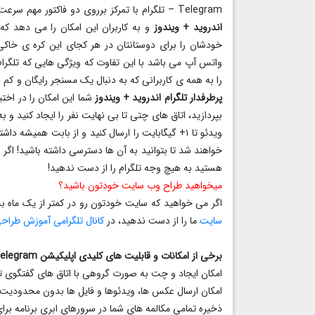
Telegram – تلگرام با تمرکز برروی دو فاکتور مهم سرعت و امنیت بسیار بالا طراحی گردیده است
اندروید + ویندوز
و به کاربران این امکان را می دهد که
خودشان را برای دوستانتان در هر کجای این کره ی خاکی 
واتس آپ می باشد با این تفاوت که ویژگی هایی که تلگرام
را به همه ی کاربرانی که به دنبال یک مسنجر رایگان و کم 
پرطرفدار تلگرام اندروید + ویندوز
شما این امکان را در اخ
بپردازید، اتاق های چتی تا بی نهایت نفر را ایجاد کنید 
ویدئو تا ۱+ گیگابایت را ارسال کنید و از بابت همیش
خواهند شد تا بتوانید به آن ها دسترسی داشته باشید! اگر 
هستید به هیچ وجه تلگرام را از دست ندهید!
میخواهید طراح وب سایت خودتون باشید؟
اگر می خواهید که سایت خودتون رو در کمتر از یک ماه ب
سایت
ما را از دست ندهید، در
کانال تلگرامی آموزش طرا
برخی از امکانات و قابلیت های کلیدی اپلیکیشن Telegram اندروید :
امکان ایجاد و چت به صورت گروهی با اتاق های گفتگوی تا 
امکان ارسال عکس ها، ویدئوها و فایل ها بدون محدودیت
ذخیره تمامی مکالمه های شما در سرورهای ابری برنامه برا