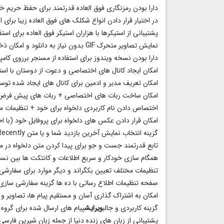
دارا بودن رمزنگاری فوق العاده قدرتمند برای حفظ حریم خ
در اختیار قرار دادن انواع شکلک های فوق العاده زیبا برا
پشتیبانی از استیکرها با هزاران استیکر فوق العاده برای اس
نمایش تصاویر متحرک GIF بدون نیاز به دانلود و امکان ذخیره آن ها برای استفاده در صفحه چت
دارا بودن نسخه ویندوز برای استفاده از مسنجر برروی کامپ
امکان ایجاد کانال های اختصاصی و دعوت از دوستان با استفا
امکان تعریف مدیر و ادمین برای کانال های ایجاد شده توس
امکان ساخت ربات های اختصاصی + ربات های پیش فرض 
اختصاص دادن نام کاربردی دلخواه برای خود + تنظیمات
امکان قرار دادن عکس های دلخواه برای پروفایل خود (ب
گزینه انتخاب نمایش آخرین بازدید شما و یا متن Last Seen Recently برای مخاطبین و یا همه کاربران
تابع قدرتمند جست و جو برای پیدا کردن متن دلخواه در م
همگام سازی خودکار و سریع اطلاعات و کانتکت ها بین نس
تنظیمات مختلف تعیین بکگراند و دیگر موارد برای سفارشی 
صفحه تنظیمات اطلاع رساتی با ده ها گزینه سفارشی سازی مربوط ب
امکان به اشتراک گذاری آسان و مستقیم پیام ها، تصاویر 
گزینه کاربردی و جالب
ویرایش
پیام های ارسال شده برای گروه 
پشتیبانی از زبان های زنده دنیا از جمله زبان شیرین فارسی