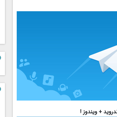
دروید + ویندوز !