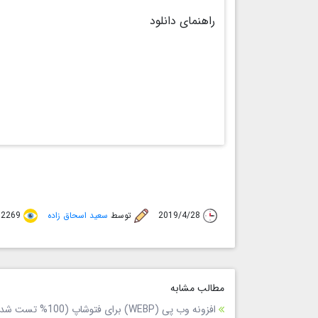
راهنمای دانلود
راهنمای دانلود
×
با کلیک بر روی لینک آن را دانلود کنید اگر چنانچه
(
09156581492
) اطلاع دهید
بستن
2019/4/28
توسط
سعید اسحاق زاده
2269 بازدید
مطالب مشابه
افزونه وب پی (WEBP) برای فتوشاپ (100% تست شده)