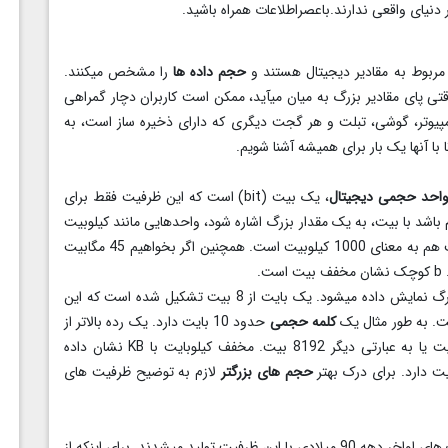
 دنیای واقعی ندارند.باعصراطلاعات همراه باشید.
… مربوط به مقادیر دیجیتال هستند و
حجم داده ها
را مشخص میکنند.
ی پای مقادیر بزرگ به میان میآید، ممکن است کاربران دچار گمراهی
مپیوتر، گوشی، تبلت و هر گجت دیگری که دارای ذخیره ساز است، به
 آنها یک بار برای همیشه آشنا شویم.
احد حجمی دیجیتال
، یک بیت (bit) است که این ظرفیت فقط برای
 باشد با بیت، به یک مقدار بزرگ اشاره شود، واحدهایی مانند کیلوبیت
که معنی 1000 بیت را میدهد عنوان میشوند. یک مگابیت هم به معنای 1000 کیلوبیت است. همچنین اگر بخواهیم 45 مگابیت
ت. به طور مثال یک
کلمه حجمی
حدود 10 بایت دارد. یک رده بالاتر از
یک بایت، یک کیلوبایت است که برابر است با 1024 بایت یا به عبارتی دیگر 8192 بیت. مخفف کیلوبایت با KB نشان داده
حجم های بزرگتر
لازم به توضیح ظرفیت های
هر 1024 کیلوبایت برابر است با یک مگابایت. هارد دیسک های اواخر دهه 90 میلادی با این ظرفیت تولید میشدند. برای اینکه از