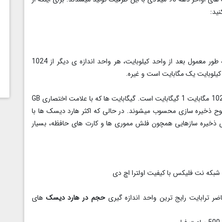
ید:
عدد 1024 را در بخش های بعدی بارها خواهید دید. به طور معمول بعد از واحد کیلوبایت، هر واحد اندازه ی دیگر از 1024
با توضیحی که در انتهای بخش قبل گفته شد، طبیعتا هر 1024 مگابایت 1 گیگابایت است. گیگابایت ها که با علامت اختصاری GB
وح ذخیره سازی محسوب میشوند. در حالی که اکثر هارد دیسک ها با
رای ذخیره سازهایی همچون فلش مموری ها و کارت های حافظه، بسیار
شبکه نت فلیکس با کیفیت اولترا اچ دی
حجم در هارد دیسک
های