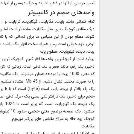
تصور درستی از آنها در ذهن ندارند و درک درستی از آنها در
واحدهای حجم در کامپیوتر
تمام کلماتی مانند بایت، مگابایت، گیگابایت، ترابایت و 
درک مقادیر کوچیک تری مثل مگابایت ساده تر است اما وقت
شوند. مطلع بودن از این مقیاس ها برای کسانی که با کا
نوعی لازم حیاتی است پس همراه سخت افزار مگ باشید تا با
بیت، بایت، کیلوبایت: سطوح پایه
بیائید ابتدا از کوچکترین واحدها آغاز کنیم. کوچیک ترین
و
ذخیره یک رقم، مانند صفر یا یک کافی است. زمانی که لازم
را به صورت مخفف نشان دهیم، از 45 Mb استفاده میکنیم. b کوچک نشان مخفف بیت است.
یک پله بالاتر از بیت، بایت است (byte) است که با B بزرگ نمایش داده میشود. یک بایت از 8 بیت تشکیل شده است که این
حجم
برای ذخیره یک کاراکتر تکی یعنی یک حرف کافی اس
میشود. یک صفحه توضیح متنی
حجمی
حدود 10 کیلوبایت دارد. برای درک بهتر
کوچک بود حالا به سراغ مقیاس های بزرگتر میرویم.
مگابایت