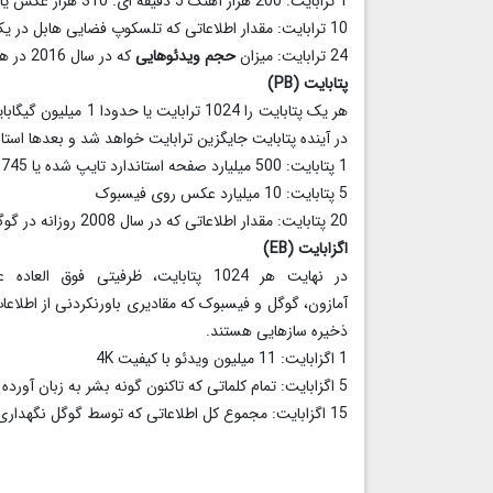
1 ترابایت: 200 هزار آهنگ 5 دقیقه ای. 310 هزار عکس یا 500 ساعت فیلم
10 ترابایت: مقدار اطلاعاتی که تلسکوپ فضایی هابل در یک سال تولید میکند
24 ترابایت: میزان
حجم ویدئوهایی
که در سال 2016 در هر روز در یوتیوب آپلود شد
پتابایت (PB)
هر یک پتابایت را 024
در آینده پتابایت جایگزین ترابایت خواهد شد و بعدها استان
1 پتابایت: 500 میلیارد صفحه استاندارد تایپ شده یا 745 میلیون فلاپی دیسک
5 پتابایت: 10 میلیارد عکس روی فیسبوک
20 پتابایت: مقدار اطلاعاتی که در سال 2008 روزانه در گوگل پردازش شده اند
اگزابایت (EB)
در نهایت هر 1024 پتابایت، ظرفیتی ف
آمازون، گوگل و فیسبوک که مقادیری باورنکردنی از اطلاع
ذخیره سازهایی هستند.
1 اگزابایت: 11 میلیون ویدئو با کیفیت 4K
5 اگزابایت: تمام کلماتی که تاکنون گونه بشر به زبان آورده است.
15 اگزابایت: مجموع کل اطلاعاتی که توسط گوگل نگهداری میشوند.