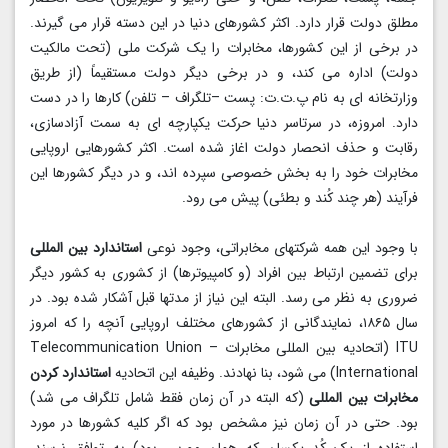
مطلق دولت قرار دارد. اکثر کشورهای دنیا در این دسته قرار می گیرند.
در برخی از این کشورها، مخابرات را یک شرکت ملی (تحت مالکیت
دولت) اداره می کند، و در برخی دیگر دولت مستقیماً (از طریق
وزارتخانه ای به نام پ.ت.ت: پست –تلگراف – تلفن) کارها را در دست
دارد. امروزه، در سرتاسر دنیا حرکت یکپارچه ای به سمت آزادسازی،
رقابت و حذف انحصار دولت اغاز شده است. اکثر کشورهایی اروپایی
مخابرات خود را به بخش خصوصی سپرده اند، و در دیگر کشورها این
فرآیند (هر چند کُند و بطئی) پیش می رود.
با وجود این همه شرکتهای مخابراتی، وجود نوعی
استاندارد بین المللی
برای تضمین ارتباط بین افراد (و کامپیوترها) از کشوری به کشور دیگر
ضروری به نظر می رسد. البته این نیاز از مدتها قبل آشکار شده بود. در
سال ۱۸۶۵، نمایندگانی از کشورهای مختلف اروپایی آنچه را که امروز
ITU (اتحادیه بین المللی مخابرات – Telecommunication Union
International) می شود، بنا نهادند. وظیفه این اتحادیه
استاندارد کردن
مخابرات بین المللی
(که البته در آن زمان فقط شامل تلگراف می شد)
بود. حتی در آن زمان نیز مشخص بود که اگر کلیه کشورها در مورد