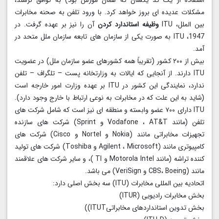
استفاده از یک کُد یکسان که همان مورس بود) به توافق نرسند،
مشکلات عدیده ای بروز خواهد کرد. با ورود تلفن به صحنه مخابرات
بین الملل، ITU
وظیفه استاندارد کردن
آن را نیز بر عهده گرفت. در
1947، ITU به صورت یکی از سازمان های تابعه سازمان ملل متحد در
آمد.
بیش از ۲۰۰ کشور (تقریباً همه کشورهای عضو سازمان ملل) در عضویت
ITU دارند. از آنجایی که ایالات به وزارتخانه پست – تلگراف – تلفن
ندارد، نمایندگی این کشور در ITU بر عهده وزارت امور خارجه است
(شاید به این علت که در مخابرات به نوعی ارتباط با خارج وجود دارد).
ITU دارای ۷۰۰ عضو وابسته و منطقه ای نیز است که شامل شرکت های
تلفن (مانند Vodafone ، AT&T و Sprint) شرکت های سازنده
تجهیزات مخابراتی مانند (Nokia و Nortel و Cisco) شرکت های
کامپیوتری مانند (Agilent ، Microsoft و Toshiba) شرکت های تولید
کننده تراشه (مانند Motorola Intel و TI )، و سایر شرکت های علاقمند
مانند (‌CBS، Boeing و VeriSign) می باشد.
اتحادیه بین المللی مخابرات (ITU) سه بخش اصلی دارد:
بخش مخابرات رادیویی (ITUR)
بخش تدوین استانداردهای مخابراتی‌ITUT))