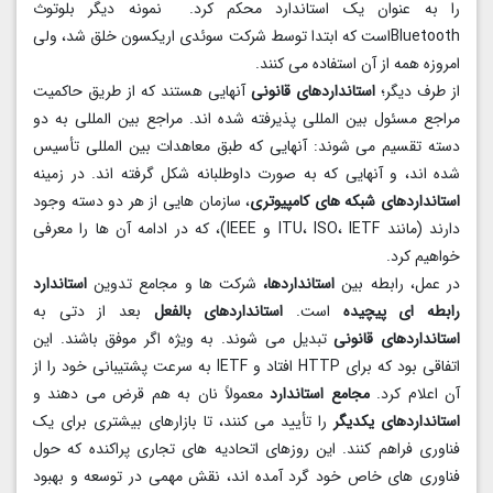
را به عنوان یک استاندارد محکم کرد. نمونه دیگر بلوتوث
Bluetoothاست که ابتدا توسط شرکت سوئدی اریکسون خلق شد، ولی
امروزه همه از آن استفاده می کنند.
از طرف دیگر؛
استانداردهای قانونی
آنهایی هستند که از طریق حاکمیت
مراجع مسئول بین المللی پذیرفته شده اند. مراجع بین المللی به دو
دسته تقسیم می شوند: آنهایی که طبق معاهدات بین المللی تأسیس
شده اند، و آنهایی که به صورت داوطلبانه شکل گرفته اند. در زمینه
استانداردهای شبکه های کامپیوتری
، سازمان هایی از هر دو دسته وجود
دارند (مانند ITU، ISO، IETF و IEEE)، که در ادامه آن ها را معرفی
خواهیم کرد.
در عمل، رابطه بین
استانداردها،
شرکت ها و مجامع تدوین
استاندارد
رابطه ای پیچیده
است.
استانداردهای بالفعل
بعد از دتی به
استانداردهای قانونی
تبدیل می شوند. به ویژه اگر موفق باشند. این
اتفاقی بود که برای HTTP افتاد و IETF به سرعت پشتیبانی خود را از
آن اعلام کرد.
مجامع استاندارد
معمولاً نان به هم قرض می دهند و
استانداردهای یکدیگر
را تأیید می کنند، تا بازارهای بیشتری برای یک
فناوری فراهم کنند. این روزهای اتحادیه های تجاری پراکنده که حول
فناوری های خاص خود گرد آمده اند، نقش مهمی در توسعه و بهبود