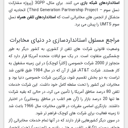
استانداردهای شبکه بازی
می کنند. برای مثال، 3GPP (پروژه مشارکت
نسل سوم – Third Generation Partnership Project) اتحادیه ای
متشکل از انجمن های مخابراتی است که
استانداردهای تلفن همراه
نسل
سوم UMTS را پیش می برد.
مراجع مسئول استانداردسازی در دنیای مخابرات
وضعیت قانونی شرکت های تلفن از کشوری به کشور دیگر به طور
چشمگیری متفاوت است. در یک سو ایالات متحده آمریکا قرار دارد که
متجاوز از 2000 شرکت خصوصی (اکثراً کوچک) در این زمینه مشغول به
کار هستند. شرکت AT&T، قبل از آن که در سال 1984 طبق قانون شد
تراست به دو بخش تقسیم شود، بزرگترین شرکت خصوصی دنیا بود و
مخابرات این کشور را تحت سلطه کامل خود داشت. این شرکت خدمات
تلفن 80 درصد مناطق آمریکا را تأمین می کرد، در حالی که بقیه شرکت
ها تنها 20 درصد بازار را (آن هم اغلب در مناطق روستایی) در اختیار
داشتند. بازنگری اساسی مقررات در قانون مخابرات سال 1966 باعث شد
تا زمینه فعالیت برای شرکت های کوچک فراهم تر شود.
در سوی دیگر کشورهایی قرار دارند که در آنها تمام خدمات مخابراتی (از
جمله، پست، تلگراف، تلفن، و حتی رادیو و تلویزیون) تحت انحصار