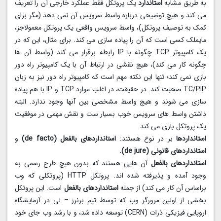
به طریق مشابه
استاندارد
یک پروتکل فقط عملکرد خارجی آن را تعریف
می کند و هیچ توضیحی درباره واسط سرویس آن نمی دهد (مگر برای
کمک به توصیف پروتکل)، واسط سرویس واقعی یک پروتکل معمولاجز،
مایملک کسی است که آن را پیاده سازی می کند. برای مثال، این که در
یک کامپیوتر TCP چگونه با IP رابطه برقرار می کند (واسط آن ها
چگونه کار می کند)، هیچ نقشی در ارتباط آن با یک کامپیوتر راه دور
بازی نمی کند؛ تنها این نکته مهم است که کامپیوتر راه دور نیز به زبان
TC/PIP صحبت کند. در حقیقت، در اغلب موارد TCP و IP با هم پیاده
سازی می شوند و هیچ واسط مشخصی بین آنها وجود ندارد. البته
داشتن واسط های سرویس خوب بسیار ست و نقش مهمی در موفقیت
یک پروتکل بازی می کند.
استانداردها
بر در نوع هستند:
استانداردهای بالفعل (de facto)
و
استانداردهای قانونی (de jure).
استانداردهای بالفعل
آن هایی هستند که بدون هیچ طرح رسمی به
وجود آمده و پذیرفته شده اند. پروتکل HTTP (پروتکلی که وب
براساس آن کار می کند) از جمله
استانداردهای بالفعل
است. این پروتکل
بخشی از اولین مرورگر وب که توسط تیم برنرز – لی در آزمایشگاه
اروپایی فیزیکی ذرات (CERN) توسعه داده شد، و با رشد وب جای خود