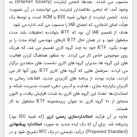
منسوب می شدند. بعدها، انجمن اینترنت (Internet Society) به
وجود آمد، که تمامی علاقمندان اینترنت می توانستند در آن عضویت
یابند. انجمن اینترنت از جهاتی شبیه IEEE یا ACM است، و توسط یک
هیأت امنای انتخابی، که اعضای IAB را منسوب می کند، اداره می شود.
هدف از تقسیم IAB آن بود که IRTF بتواندبه تحقیقات بلند مدت
مشغول شود و در همان حال IETF کارهای مهندسی کوتاه مدت را بر
عهده بگیرد. IETF خود به چند گروه کاری تقسیم می شد، که هریک
روی موضوعی خاص کار می کردند. به منظور هماهنگ کردن فعالیت
های این گروه ها، مدیران گروه های کاری نشست های متعددی برگزار
می کردند. سرفصل هایی که گروه های کاری IETF روی آنها کار می
کردند، عبارت بودند از برنامه های کاربردی جدید، اطلاعات رسانی به
کاربران یکپارچه سازی ، هدایت و آدرس دهی، امنیت، مدیریت شبکه، و
استانداردها. تعداد این گروه های کاری به شدت افزایش یافت، و اکنون
متجاوز از ۷۰ گروه کاری به عنوان زیرمجموعه IETF مشغول به کار
هستند.
علاوه بر آن فرآیند
استانداردسازی رسمی تری
(که شبیه ISO بود)
پذیرفته شد. برای آن که یک ایده جدید به صورت
استاندارد پیشنهادی
(Proposed Standard) درآید، بایستی در یک RFC تشریح شود و در