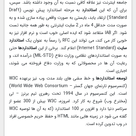
جامعه اینترنت نیز علاقه کافی نسبت به آن وجود داشته باشد. سپس،
برای آن که این
استاندارد
به مرحله استاندارد پیش نویس (Draft
Standard) ارتقاء یابد، بایستی به صورت واقعی پیاده سازی شده و به
صورت مدت حداقل 4 ماه در 2 سایت اینترنتی به طور همه جانبه تست
شود. اگر IAB متقاعد شود که ایده اصلی خوب است و نرم افزار نیز به
خوبی کار می کند، می تواند این RFC را رسماً به عنوان یک
استاندارد
سایت
(Internet Standard) اعلام کند. برخی از این
استانداردها
حتی
به صورت استانداردهای نظامی وزارت دفاع (MIL-STD) درآمده اند، و
رعایت آن ها در محصولاتی که به وزارت دفاع فروخته می شوند،
اجباری است.
توسعه استانداردها
و خط مشی های بلند مدت وب نیز برعهده W3C
(کنسرسیوم تارنمای جهان گستر – World Wide Web Consortium)
است. این کنسرسیوم در سال 1994 تحت رهبری تیم برنرز – لی
(مخترع وب) شروع به کار کرد. امروزه، W3C بیش از 300 عضو از
سرتاسر دنیا دارد و افزون بر 100 استاندارد (که به آن ها توصیه W3C
گفته می شود در زمینه هایی مانند HTML و حفظ حریم خصوصی افراد
در وب تدوین کرده است.