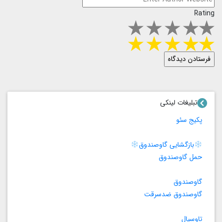
Rating
تبلیغات لینکی
پکیج سئو
بازگشایی گاوصندوق
حمل گاوصندوق
گاوصندوق
گاوصندوق ضدسرقت
تاوسیال