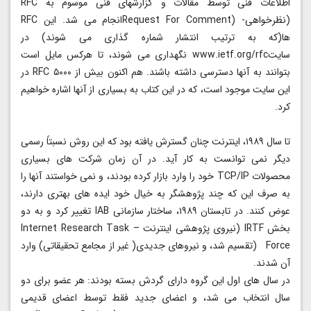
اطلاعات فنی توسط مقالات و گزارشهای فنی موسوم به RFC
(نظرخواهی- (Request For Commentانجام می شد. این RFC
ها(که به ترتیب انتشار شماره گذاری می شوند) در
سایتwww.ietf.org/rfc نگهداری می شوند، تا هرکس مایل است
بتوانند به آنها دسترسی داشته باشند. هم اکنون بیش از ۵۰۰۰ RFC در
این سایت موجود است، که در این کتاب به بسیاری از آنها اشاره خواهیم
کرد.
تا سال ۱۹۸۹، اینترنت چنان گسترش یافته بود که این روش نسبتاً رسمی
دیگر نمی توانست به کار آید. در آن زمان شرکت های بسیاری
محصولات TCP/IP خود را وارد بازار کرده بودند، و نمی خواستند آنها را
به صرف این که چند پژوهشگر به خیال خود ایده های بهتری دارند،
عوض کنند. در تابستان ۱۹۸۹، ساختار سازمانی IAB تغییر کرد و به دو
بخش IRTF (نیروی پژوهشی اینترنت – Internet Research Task
Force (تقسیم شد، و نیروهای جدیدی( غیر از مجامع تحقیقاتی) وارد
آن شدند.
در سال های اول این گروه دارای گردش بسته بودند: هر عضو برای دو
سال انتخاب می شد، و اعضای جدید فقط توسط اعضای قدیمی