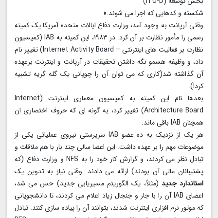
بخش توسعه (ITU-D)
شکسته و کدهایی که اجرا می شوند.»
وقتی آرپانت به وجود آمد، وزارت دفاع ایالات متحده آمریکا یک کمیته
رسمی را مأمور نظارت بر آن کرد. در ۱۹۸۳، این کمیته به IAB (کمیسیون
نظارت بر فعالیت های اینترنتی – Internet Activity Board) تغییر نام
داد، و وظیفه هسمو نگه داشتن تحقیقات در آرپانت و اینترنت برعهده
آن گذاشته شد(کاری که می توان آن را چوپانی یک گله گریه تشبیه
کرد!).
بعدها نام این کمیته به کمیسیون معماری اینترنت (Internet
Architecture Board) تغییر کرد، به گونه ای که حروف اختصاری ان
همچنان IAB باقی ماند.
هر یک از نزدیک به ده عضو IAB سرپرستی نیروی عملیاتی یکی از
موضوعات مهم را بر عهده داشت. این اعضا سالی چند بار با هم ملاقات و
تبادل نظر می کردند، و گزارش کار خود را به NFS و وزارت دفاع (که
پشتیبانان مالی آن بودند) ارائه می دادند. وقتی نیاز به تدوین یک
استاندارد جدید
(مثلاً، یک الگوریتم مسیریابی جدید) حس می شد،
اعضای IAB آن را با جار و جنجال زیاد اعلام می کردند، تا دانشجویانی
که موتور نرم افزاری اینترنت شدند، بتوانند آن را پیاده سازی کنند. تبادل