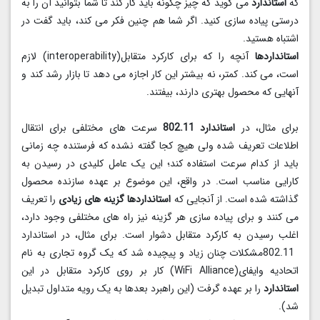
که
استاندارد
می گوید که چیز چگونه باید کار کند تا شما بتوانید آن را به
درستی پیاده سازی کنید. اگر شما هم چنین فکر می کند، باید گفت در
اشتباه هستید.
استانداردها
آنچه را که برای کارکرد متقابل(interoperability) لازم
است، می کند. کمتر، نه بیشتر این کار اجازه می دهد تا بازار رشد کند و
آنهایی که محصول بهتری دارند، بیفتند.
برای مثال، در
استاندارد 802.11
سرعت های مختلفی برای انتقال
اطلاعات تعریف شده ولی هیچ کجا گفته نشده که فرستنده چه زمانی
باید از کدام سرعت استفاده کند؛ این یک عامل کلیدی در رسیدن به
کارایی مناسب است. در واقع، این موضوع بر عهده سازنده محصول
گذاشته شده است. از آنجایی که
استانداردها گزینه های زیادی
را تعریف
می کنند و برای پیاده سازی هر گزینه نیز راه های مختلفی وجود دارد،
اغلب رسیدن به کارکرد متقابل دشوار است. برای مثال، در استاندارد
802.11مشکلات چنان زیاد و پیچیده شد که یک گروه تجاری به نام
اتحادیه وایفای(WiFi Alliance) کار بر روی کارکرد متقابل در این
استاندارد
را بر عهده گرفت (این راهبرد بعدها به یک رویه متداول تبدیل
شد).