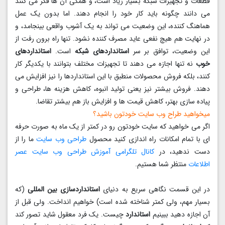
قطعات و تجهیزات شبکه بسیار زیاد است، و همگی آن ها فکر می کنند
می دانند چگونه باید کار خود را انجام دهند. اما بدون یک عمل
هماهنگ کننده، این وضعیت می تواند به یک آشوب واقعی بینجامد، و
در نهایت هم هیچ نفعی عاید مصرف کننده نشود. تنها راه برون رفت از
این وضعیت، توافق بر سر
استانداردهای شبکه
است.
استانداردهای
خوب
نه تنها اجازه می دهند تا تجهیزات مختلف بتوانند با یکدیگر کار
کنند، بلکه فروش محصولات منطبق با این استانداردها را نیز افزایش می
دهند. فروش بیشتر نیز یعنی تولید انبوه، کاهش هزینه ها، طراحی و
پیاده سازی بهتر، کاهش قیمت ها و افزایش باز هم بیشتر تقاضا.
میخواهید طراح وب سایت خودتون باشید؟
اگر می خواهید که سایت خودتون رو در کمتر از یک ماه به صورت حرفه
ای با تمام امکانات راه اندازی کنید محصول
طراحی وب سایت
ما را از
دست ندهید، در
کانال تلگرامی آموزش طراحی وب سایت
عصر
اطلاعات
منتظر شما هستیم.
در این قسمت نگاهی سریع به دنیای
استانداردسازی بین المللی
(که
بسیار مهم، ولی کمتر شناخته شده است) خواهیم انداخت. ولی قبل از
آن اجازه دهید ببینیم
استاندارد
چیست. یک فرد معقول شاید تصور کند