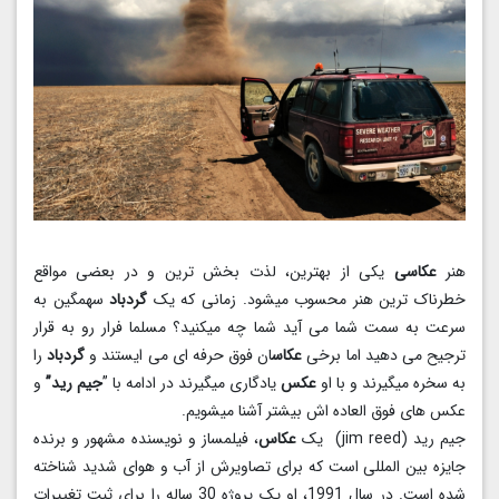
هنر
عکاسی
یکی از بهترین، لذت بخش ترین و در بعضی مواقع
خطرناک ترین هنر محسوب میشود. زمانی که یک
گردباد
سهمگین به
سرعت به سمت شما می آید شما چه میکنید؟ مسلما فرار رو به قرار
ترجیح می دهید اما برخی
عکاس
ان فوق حرفه ای می ایستند و
گردباد
را
به سخره میگیرند و با او
عکس
یادگاری میگیرند در ادامه با ”
جیم رید”
و
عکس های فوق العاده اش بیشتر آشنا میشویم.
جیم رید (jim reed) یک
عکاس
، فیلمساز و نویسنده مشهور و برنده
جایزه بین المللی است که برای تصاویرش از آب و هوای شدید شناخته
شده است. در سال 1991، او یک پروژه 30 ساله را برای ثبت تغییرات